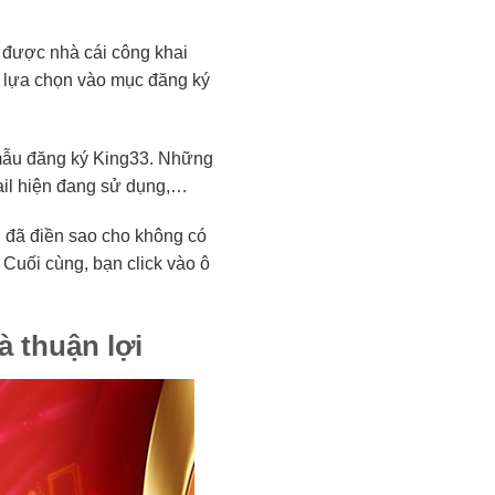
k được nhà cái công khai
m lựa chọn vào mục đăng ký
 mẫu đăng ký King33. Những
mail hiện đang sử dụng,…
n đã điền sao cho không có
Cuối cùng, bạn click vào ô
à thuận lợi