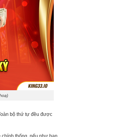
 hoạ)
 Toàn bộ thứ tự đều được
e chính thống. nếu như bạn