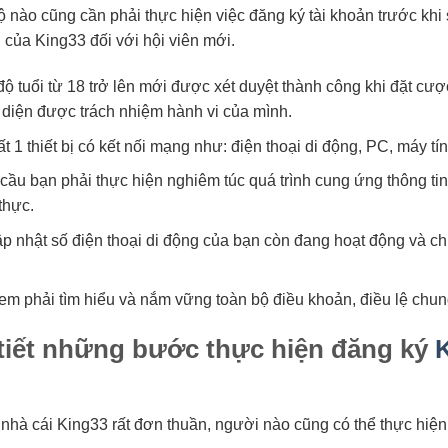
ộ nào cũng cần phải thực hiện việc đăng ký tài khoản trước khi
 của King33 đối với hội viên mới.
ộ tuổi từ 18 trở lên mới được xét duyệt thành công khi đặt cược
 diện được trách nhiệm hành vi của mình.
t 1 thiết bị có kết nối mạng như: điện thoại di động, PC, máy t
cầu bạn phải thực hiện nghiêm túc quá trình cung ứng thông tin
thực.
p nhật số điện thoại di động của bạn còn đang hoạt động và chín
em phải tìm hiểu và nắm vững toàn bộ điều khoản, điều lệ chun
tiết những bước thực hiện đăng ký
i nhà cái King33 rất đơn thuần, người nào cũng có thể thực hi