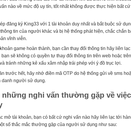
vấn nào về mức độ uy tín, tốt nhất không được thực hiện bất c
ép đăng ký King33 với 1 tài khoản duy nhất và bắt buộc sử dụn
hông tin của người khác và bị hệ thống phát hiện, chắc chắn b
oản vĩnh viễn.
i khoản game hoàn thành, bạn cần thay đổi thông tin hãy liên lạ
i bạn sẽ không có quyền tự thay đổi thông tin trên web hoặc trê
 và tránh những kẻ xấu xâm nhập trái phép với ý đồ trục lợi.
ần trước hết, hãy nhớ điền mã OTP do hệ thống gửi về sms hoặc
nh danh người sử dụng.
c những nghi vấn thường gặp về việ
y
ác mở tài khoản, bạn có bất cứ nghi vấn nào hãy liên lạc tới 
 một số thắc mắc thường gặp của người sử dụng như sau: