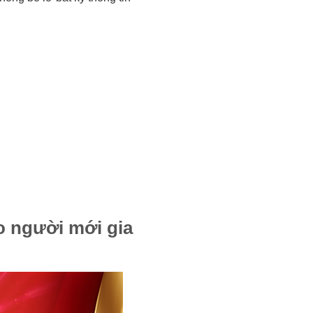
o người mới gia