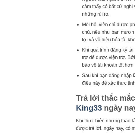
cảm thấy có bất cứ nghi 
những rủi ro.
Mỗi hội viên chỉ được ph
chủ. nếu như bạn mượn t
lợi và vô hiệu hóa tài kh
Khi quá trình đăng ký tà
trợ để được viện trợ. Bở
bảo vệ tài khoản tốt hơn
Sau khi bạn đăng nhập l
điều này để xác thực tí
Trả lời thắc mắ
King33
ngày na
Khi thực hiện những thao t
được trả lời. ngày nay, có