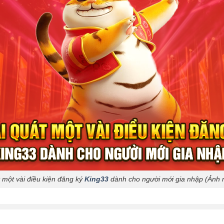
 một vài điều kiện đăng ký
King33
dành cho người mới gia nhập (Ảnh 