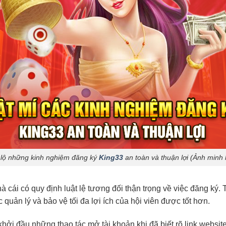
t lộ những kinh nghiệm đăng ký
King33
an toàn và thuận lợi (Ảnh minh
 cái có quy định luật lệ tương đối thận trọng về việc đăng ký.
c quản lý và bảo vệ tối đa lợi ích của hội viên được tốt hơn.
hởi đầu những thao tác mở tài khoản khi đã biết rõ link websit