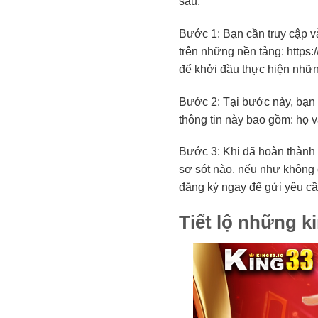
sau:
Bước 1: Bạn cần truy cập v
trên những nền tảng: https
để khởi đầu thực hiện nhữn
Bước 2: Tại bước này, bạn
thông tin này bao gồm: họ v
Bước 3: Khi đã hoàn thành 
sơ sót nào. nếu như không 
đăng ký ngay để gửi yêu cầ
Tiết lộ những 