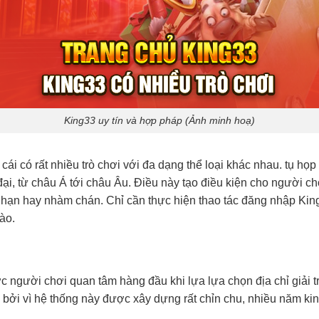
King33 uy tín và hợp pháp (Ảnh minh hoạ)
à cái có rất nhiều trò chơi với đa dạng thể loại khác nhau. tụ h
 đại, từ châu Á tới châu Âu. Điều này tạo điều kiện cho người ch
 hạn hay nhàm chán. Chỉ cần thực hiện thao tác đăng nhập Kin
ào.
 người chơi quan tâm hàng đầu khi lựa lựa chọn địa chỉ giải trí
m bởi vì hệ thống này được xây dựng rất chỉn chu, nhiều năm ki