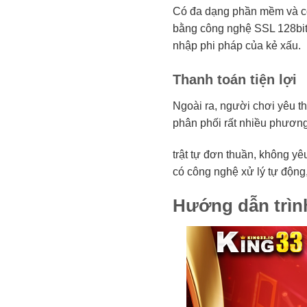
Có đa dạng phần mềm và cô
bằng công nghệ SSL 128bit 
nhập phi pháp của kẻ xấu.
Thanh toán tiện lợi
Ngoài ra, người chơi yêu thí
phân phối rất nhiều phương
trật tự đơn thuần, không yê
có công nghệ xử lý tự động,
Hướng dẫn trìn