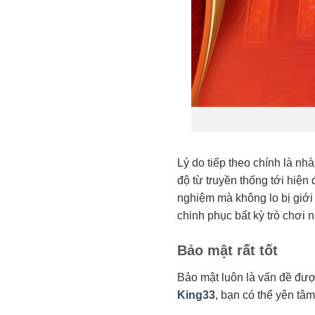
Lý do tiếp theo chính là nh
độ từ truyền thống tới hiện
nghiệm mà không lo bị giới
chinh phục bất kỳ trò chơi n
Bảo mật rất tốt
Bảo mật luôn là vấn đề được
King33
, bạn có thể yên tâ