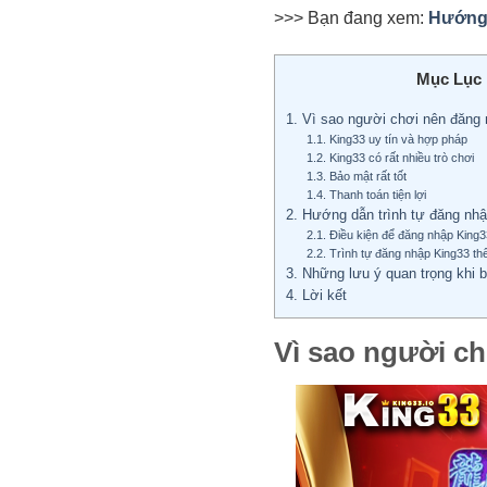
>>> Bạn đang xem:
Hướng 
Mục Lục
1.
Vì sao người chơi nên đăng
1.1.
King33 uy tín và hợp pháp
1.2.
King33 có rất nhiều trò chơi
1.3.
Bảo mật rất tốt
1.4.
Thanh toán tiện lợi
2.
Hướng dẫn trình tự đăng nh
2.1.
Điều kiện để đăng nhập King
2.2.
Trình tự đăng nhập King33 th
3.
Những lưu ý quan trọng khi b
4.
Lời kết
Vì sao người c