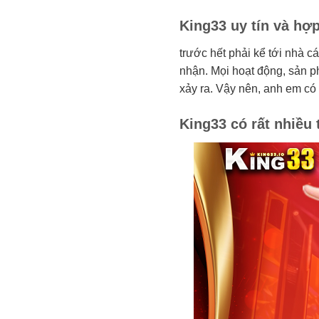
King33 uy tín và hợ
trước hết phải kể tới nhà c
nhận. Mọi hoạt động, sản ph
xảy ra. Vậy nên, anh em có 
King33 có rất nhiều 