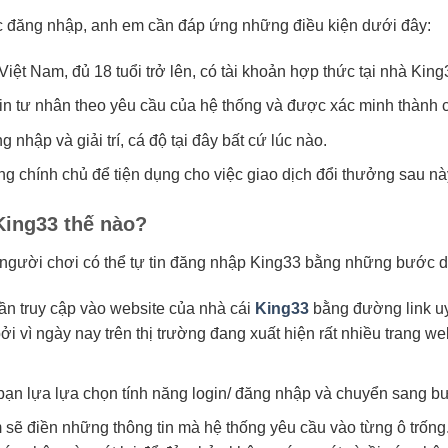
ác đăng nhập, anh em cần đáp ứng những điều kiện dưới đây:
iệt Nam, đủ 18 tuổi trở lên, có tài khoản hợp thức tại nhà King
tin tư nhân theo yêu cầu của hệ thống và được xác minh thành 
g nhập và giải trí, cá độ tại đây bất cứ lúc nào.
g chính chủ để tiện dụng cho việc giao dịch đổi thưởng sau nà
King33 thế nào?
 người chơi có thể tự tin đăng nhập King33 bằng những bước 
ần truy cập vào website của nhà cái
King33
bằng đường link uy t
bởi vì ngày nay trên thị trường đang xuất hiện rất nhiều trang 
bạn lựa lựa chọn tính năng login/ đăng nhập và chuyển sang b
 sẽ điền những thông tin mà hệ thống yêu cầu vào từng ô trống