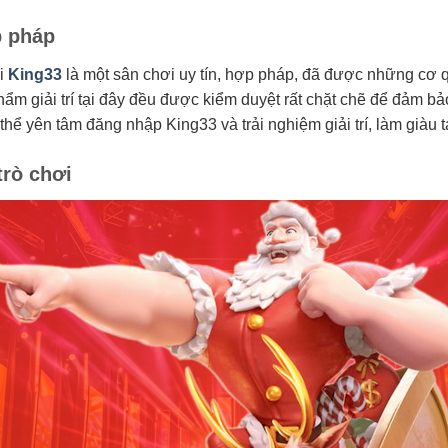
p pháp
ái
King33
là một sân chơi uy tín, hợp pháp, đã được những cơ 
ẩm giải trí tại đây đều được kiểm duyệt rất chặt chẽ để đảm bả
thể yên tâm đăng nhập King33 và trải nghiệm giải trí, làm giàu t
trò chơi