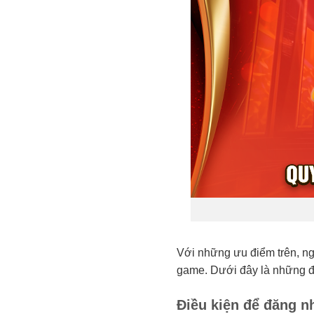
Với những ưu điểm trên, ng
game. Dưới đây là những đ
Điều kiện để đăng 