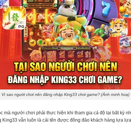
Vì sao người chơi nên đăng nhập King33 chơi game? (Ảnh minh hoạ)
ộc mà người chơi phải thực hiện khi tham gia cá độ tại bất kỳ nh
g King33 vẫn luôn là cái tên được đông đảo khách hàng lựa lự