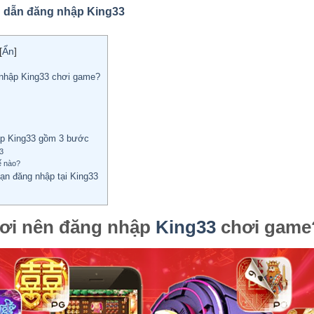
dẫn đăng nhập King33
[
Ẩn
]
 nhập King33 chơi game?
ập King33 gồm 3 bước
33
ế nào?
ạn đăng nhập tại King33
hơi nên đăng nhập
King33
chơi game